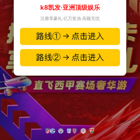
k8凯发·亚洲顶级娱乐
注册享豪礼·亿万奖池·高额无忧